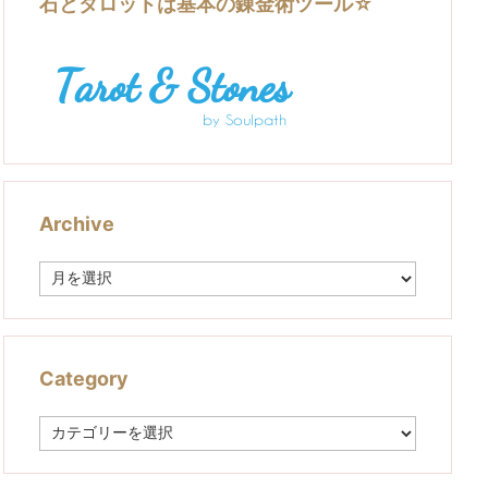
石とタロットは基本の錬金術ツール☆
Archive
A
r
c
h
i
v
Category
e
C
a
t
e