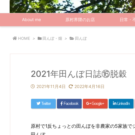
About me
原村界隈のお店
日常・
HOME
>
田んぼ・畑
>
田んぼ
2021年田んぼ日誌⑯脱穀
2021年11月4日
2022年4月16日
Twitter
Facebook
Google+
LinkedIn
原村で1反ちょっとの田んぼを非農家の5家族で
田んぼ。