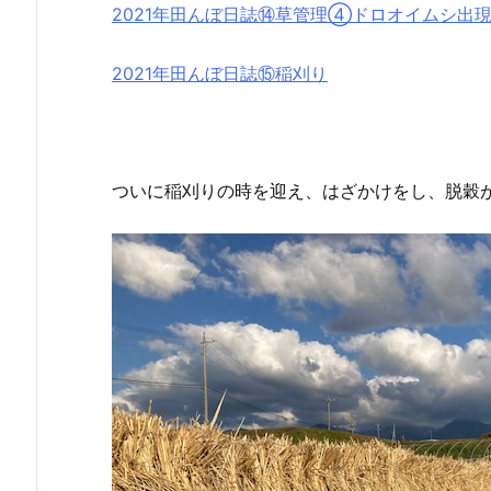
2021年田んぼ日誌⑭草管理④ドロオイムシ出
2021年田んぼ日誌⑮稲刈り
ついに稲刈りの時を迎え、はざかけをし、脱穀