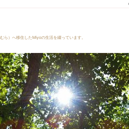
村（はらむら）へ移住したMiyoの生活を綴っています。