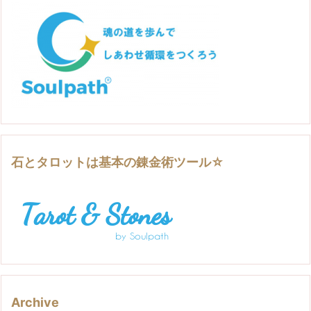
石とタロットは基本の錬金術ツール☆
Archive