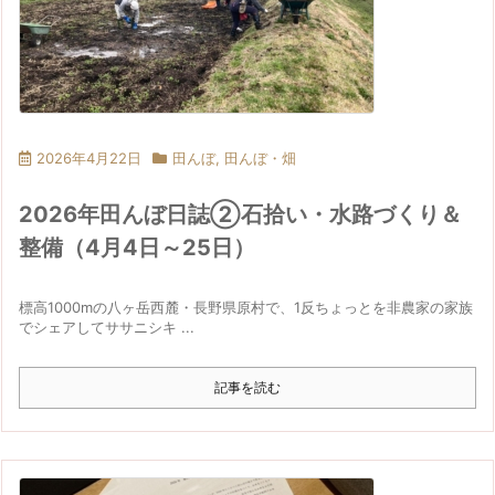
2026年4月22日
田んぼ
,
田んぼ・畑
2026年田んぼ日誌②石拾い・水路づくり＆
整備（4月4日～25日）
標高1000mの八ヶ岳西麓・長野県原村で、1反ちょっとを非農家の家族
でシェアしてササニシキ ...
記事を読む