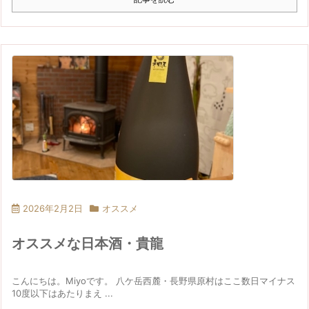
2026年2月2日
オススメ
オススメな日本酒・貴龍
こんにちは。Miyoです。 八ケ岳西麓・長野県原村はここ数日マイナス
10度以下はあたりまえ ...