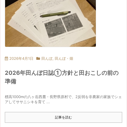
2026年4月1日
田んぼ
,
田んぼ・畑
2026年田んぼ日誌①方針と田おこしの前の
準備
標高1000mの八ヶ岳西麓・長野県原村で、2反弱を非農家の家族でシェ
アしてササニシキを育て ...
記事を読む