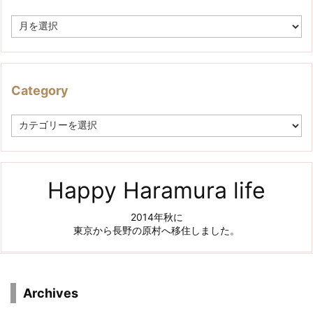
A
r
c
h
i
v
Category
e
C
a
t
e
g
o
Happy Haramura life
r
y
2014年秋に
東京から長野の原村へ移住しました。
Archives