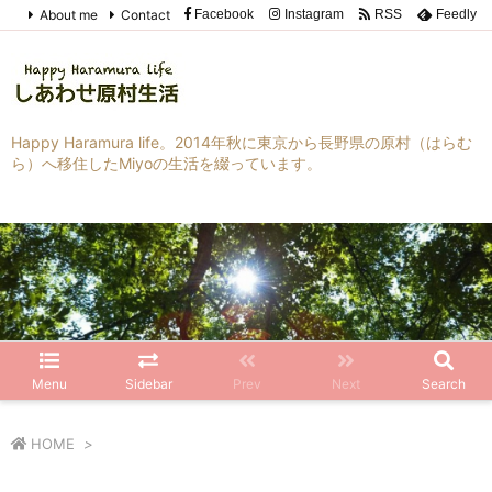
About me
Contact
Facebook
Instagram
RSS
Feedly
Happy Haramura life。2014年秋に東京から長野県の原村（はらむ
ら）へ移住したMiyoの生活を綴っています。
Menu
Sidebar
Prev
Next
Search
HOME
>