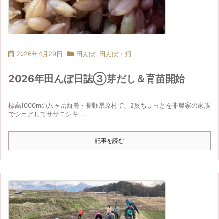
2026年4月29日
田んぼ
,
田んぼ・畑
2026年田んぼ日誌③芽だし＆育苗開始
標高1000mの八ヶ岳西麓・長野県原村で、2反ちょっとを非農家の家族
でシェアしてササニシキ ...
記事を読む