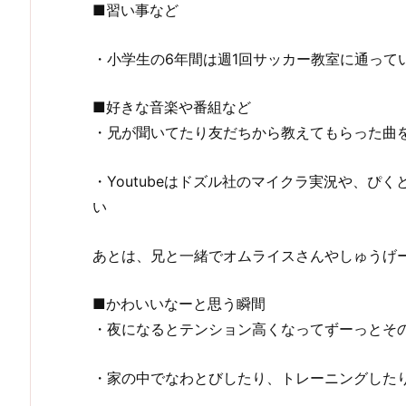
■習い事など
・小学生の6年間は週1回サッカー教室に通って
■好きな音楽や番組など
・兄が聞いてたり友だちから教えてもらった曲
・Youtubeはドズル社のマイクラ実況や、ぴ
い
あとは、兄と一緒でオムライスさんやしゅうげ
■かわいいなーと思う瞬間
・夜になるとテンション高くなってずーっとそ
・家の中でなわとびしたり、トレーニングした