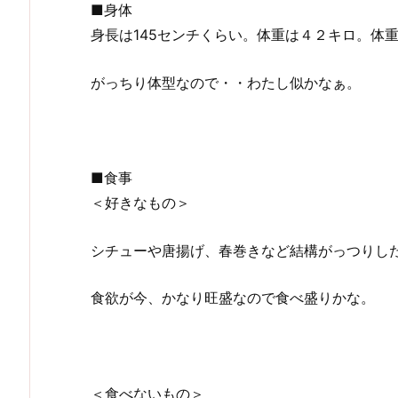
■身体
身長は145センチくらい。体重は４２キロ。体
がっちり体型なので・・わたし似かなぁ。
■食事
＜好きなもの＞
シチューや唐揚げ、春巻きなど結構がっつりし
食欲が今、かなり旺盛なので食べ盛りかな。
＜食べないもの＞