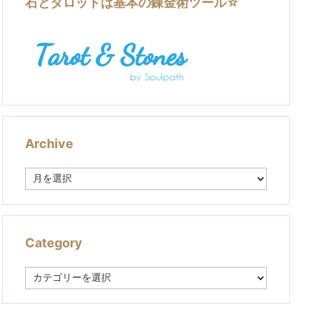
石とタロットは基本の錬金術ツール☆
Archive
A
r
c
h
i
v
Category
e
C
a
t
e