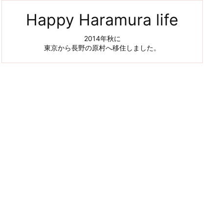
g
o
Happy Haramura life
r
y
2014年秋に
東京から長野の原村へ移住しました。