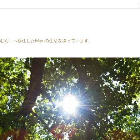
村（はらむら）へ移住したMiyoの生活を綴っています。