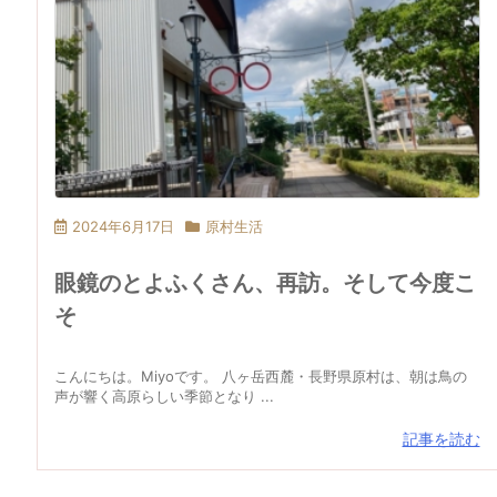
2024年6月17日
原村生活
眼鏡のとよふくさん、再訪。そして今度こ
そ
こんにちは。Miyoです。 八ヶ岳西麓・長野県原村は、朝は鳥の
声が響く高原らしい季節となり ...
記事を読む