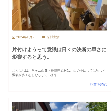
2024年6月25日
原村生活
片付けようって意識は日々の決断の早さに
影響すると思う。
こんにちは。八ヶ岳西麓・長野県原村は、山の中にしては珍しく
湿氣が多くむしむししています。 ...
記事を読む