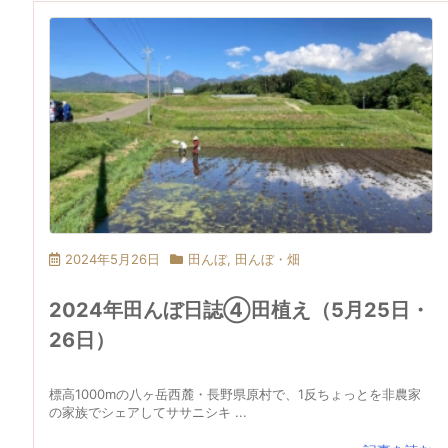
2024年5月26日
田んぼ
,
田んぼ・畑
2024年田んぼ日誌④田植え（5月25日・
26日）
標高1000mの八ヶ岳西麓・長野県原村で、1反ちょっとを非農家
の家族でシェアしてササニシキ ...