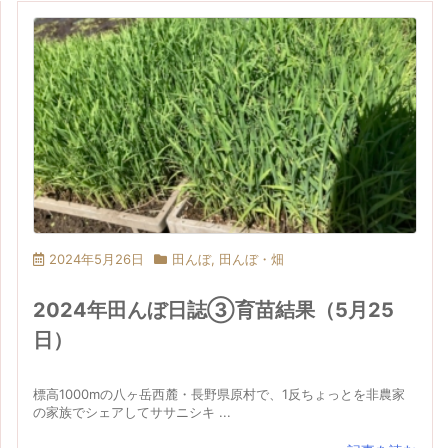
2024年5月26日
田んぼ
,
田んぼ・畑
2024年田んぼ日誌③育苗結果（5月25
日）
標高1000mの八ヶ岳西麓・長野県原村で、1反ちょっとを非農家
の家族でシェアしてササニシキ ...