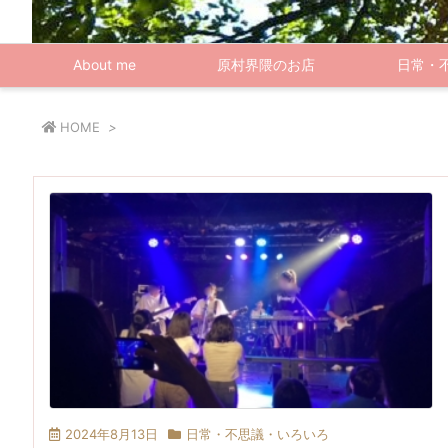
About me
原村界隈のお店
日常・
HOME
>
2024年8月13日
日常・不思議・いろいろ