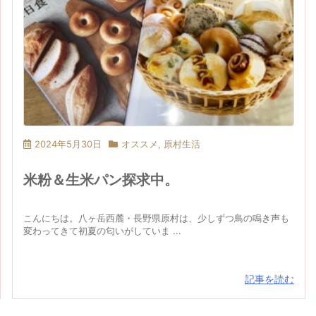
2024年5月30日
オススメ
,
原村生活
米粉＆生米パン探求中。
こんにちは。八ヶ岳西麓・長野県原村は、少しずつ鳥の鳴き声も
変わってきて初夏の匂いがしていま ...
記事を読む