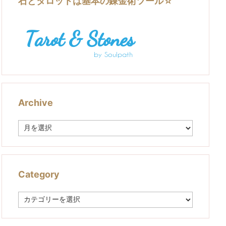
石とタロットは基本の錬金術ツール☆
Archive
A
r
c
h
i
v
Category
e
C
a
t
e