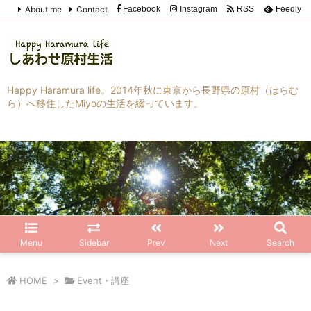
About me
Contact
Facebook
Instagram
RSS
Feedly
Happy Haramura life。2014年秋に東京から長野県の原村（はらむ
ら）へ移住したMiyoの生活を綴っています。
Menu
Sidebar
Prev
Next
Search
HOME
>
Event・講座