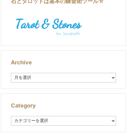
石とタロットは基本の錬金術ツール☆
Archive
A
r
c
h
i
v
Category
e
C
a
t
e