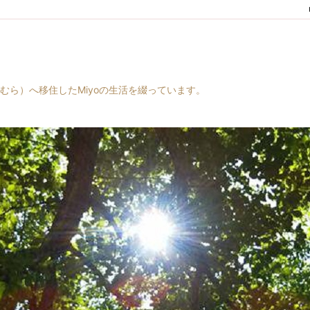
村（はらむら）へ移住したMiyoの生活を綴っています。