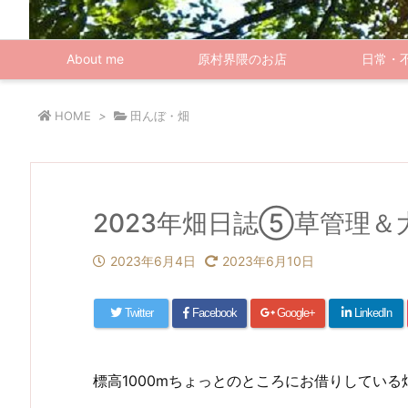
About me
原村界隈のお店
日常・
HOME
>
田んぼ・畑
2023年畑日誌⑤草管理＆
2023年6月4日
2023年6月10日
Twitter
Facebook
Google+
LinkedIn
標高1000mちょっとのところにお借りしてい