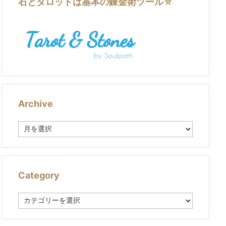
石とタロットは基本の錬金術ツール☆
Archive
A
r
c
h
i
v
Category
e
C
a
t
e