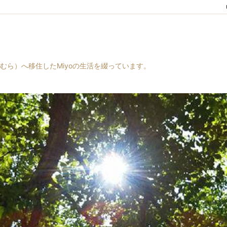
村（はらむら）へ移住したMiyoの生活を綴っています。