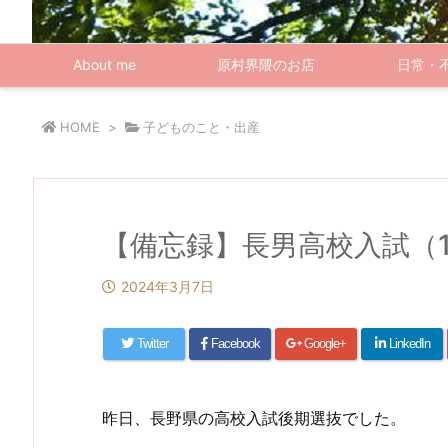
About me
原村界隈のお店
日常・
HOME
>
子どものこと・出産
【備忘録】長男高校入試（1
2024年3月7日
Twitter
Facebook
Google+
LinkedIn
昨日、長野県の高校入試後期選抜でした。