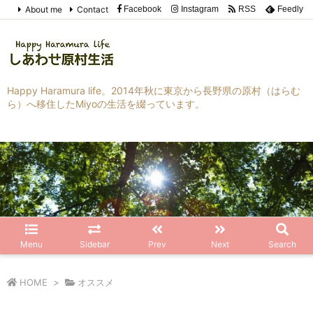
About me
Contact
Facebook
Instagram
RSS
Feedly
Happy Haramura life。2014年秋に東京から長野県の原村（はらむ
ら）へ移住したMiyoの生活を綴っています。
Menu
Sidebar
Prev
Next
Search
HOME
>
オススメ