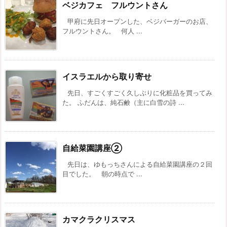
ベジカフェ フルウントさん
甲府に先日オープンした、ベジバーガーのお店、
フルウントさん。 何人 ...
イスラエルから取り寄せ
先日、すごくすごく久しぶりに化粧品を買ってみ
た。 ふだんは、純石鹸（主に白雪の詩 ...
自給菜園講座②
先日は、ゆもっちさんによる自給菜園講座の２回
目でした。 朝の時点で ...
カマクラクリスマス