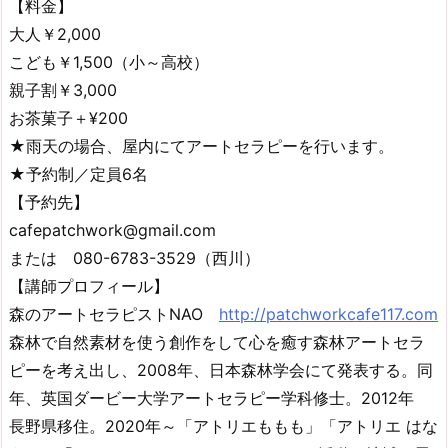
【料金】
大人￥2,000
こども￥1,500（小～高校）
親子割￥3,000
お茶菓子＋¥200
★雨天の場合、屋内にてアートセラピーを行います。
★予約制／定員6名
【予約先】
cafepatchwork@gmail.com
または 080-6783-3529（西川）
【講師プロフィール】
森のアートセラピストNAO
http://patchworkcafe117.com
森林で自然素材を使う創作をして心を癒す森林アートセラ
ピーを考え出し、2008年、日本森林学会にて発表する。同
年、英国ダービー大学アートセラピー学科修士。2012年
長野県移住。2020年～「アトリエももも」「アトリエ はな