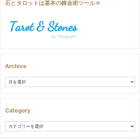
石とタロットは基本の錬金術ツール☆
Archive
A
r
c
h
i
v
Category
e
C
a
t
e