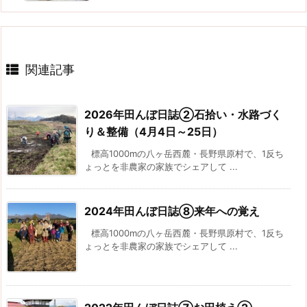
関連記事
2026年田んぼ日誌②石拾い・水路づく
り＆整備（4月4日～25日）
標高1000mの八ヶ岳西麓・長野県原村で、1反ち
ょっとを非農家の家族でシェアして ...
2024年田んぼ日誌⑧来年への覚え
標高1000mの八ヶ岳西麓・長野県原村で、1反ち
ょっとを非農家の家族でシェアして ...