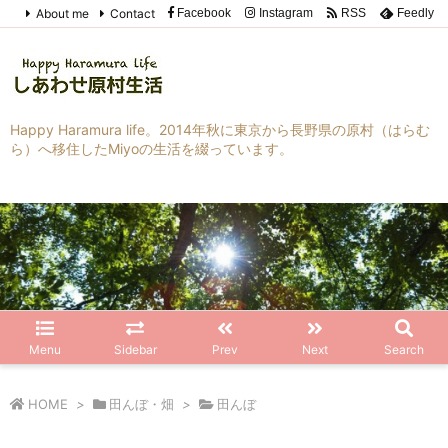
About me
Contact
Facebook
Instagram
RSS
Feedly
Happy Haramura life。2014年秋に東京から長野県の原村（はらむ
ら）へ移住したMiyoの生活を綴っています。
Menu
Sidebar
Prev
Next
Search
HOME
>
田んぼ・畑
>
田んぼ