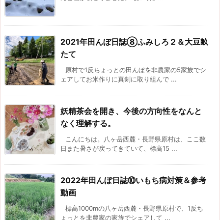
2021年田んぼ日誌⑧ふみしろ２＆大豆畝
たて
原村で1反ちょっとの田んぼを非農家の5家族でシ
ェアしてお米作りに真剣に取り組んで ...
妖精茶会を開き、今後の方向性をなんと
なく理解する。
こんにちは。八ヶ岳西麓・長野県原村は、ここ数
日また暑さが戻ってきていて、標高15 ...
2022年田んぼ日誌⑩いもち病対策＆参考
動画
標高1000mの八ヶ岳西麓・長野県原村で、1反ち
ょっとを非農家の家族でシェアして ...