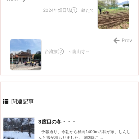
2024年畑日誌① 畝たて
Prev
台湾旅② ～龍山寺～
関連記事
3度目の冬・・・
予報通り、今朝から標高1400mの我が家、しんし
んと雪が積もりました。 朝3時に ...