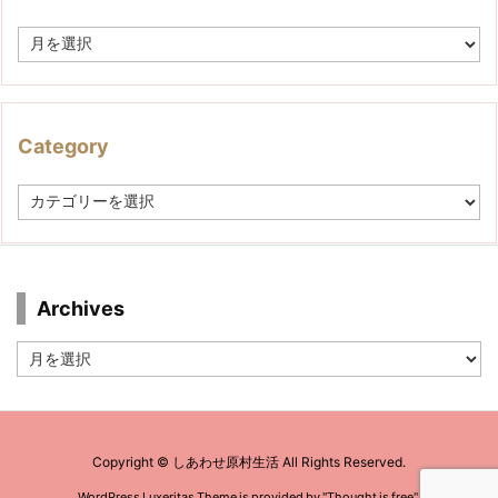
A
r
c
h
i
v
Category
e
C
a
t
e
g
o
r
Archives
y
Archives
Copyright ©
しあわせ原村生活
All Rights Reserved.
WordPress Luxeritas Theme is provided by "
Thought is free
".