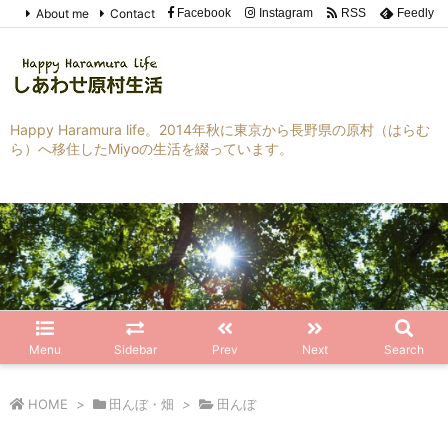
About me
Contact
Facebook
Instagram
RSS
Feedly
Happy Haramura life。2014年秋に東京から長野県の原村（はらむ
ら）へ移住したMiyoの生活を綴っています。
Menu
Sidebar
Prev
Next
Search
HOME
>
田んぼ・畑
>
田んぼ