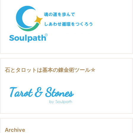
石とタロットは基本の錬金術ツール☆
Archive