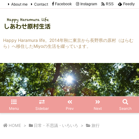
About me
Contact
Facebook
Instagram
RSS
Feedly
Happy Haramura life。2014年秋に東京から長野県の原村（はらむ
ら）へ移住したMiyoの生活を綴っています。
Menu
Sidebar
Prev
Next
Search
HOME
>
日常・不思議・いろいろ
>
旅行