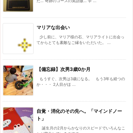
た… 奇跡のコースの英語版… 学 ...
マリアな出会い
少し前に、マリア様の石、マリアライトに出会っ
てからとても素敵なご縁をいただいた。 ...
【備忘録】次男3歳0か月
もうすぐ、次男は3歳になる。 もう3年も経つの
か・・・ 2人目がほ ...
自覚・消化のその先へ。「マインドノー
ト」
誕生月の2月からかなりのスピードでいろんなこ