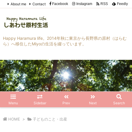
About me
Contact
Facebook
Instagram
RSS
Feedly
Happy Haramura life。2014年秋に東京から長野県の原村（はらむ
ら）へ移住したMiyoの生活を綴っています。
Menu
Sidebar
Prev
Next
Search
HOME
>
子どものこと・出産