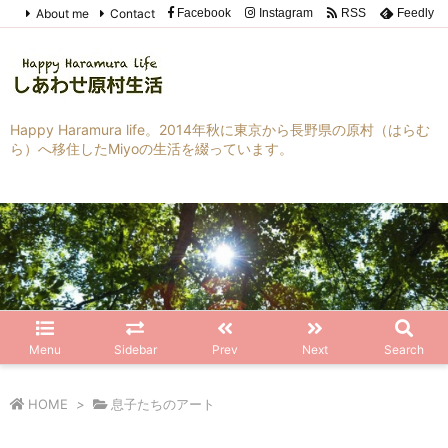
About me
Contact
Facebook
Instagram
RSS
Feedly
Happy Haramura life。2014年秋に東京から長野県の原村（はらむ
ら）へ移住したMiyoの生活を綴っています。
Menu
Sidebar
Prev
Next
Search
HOME
>
息子たちのアート