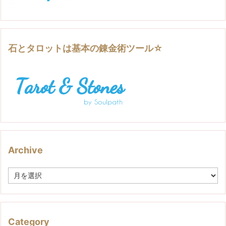
石とタロットは基本の錬金術ツール☆
Archive
A
r
c
h
i
v
Category
e