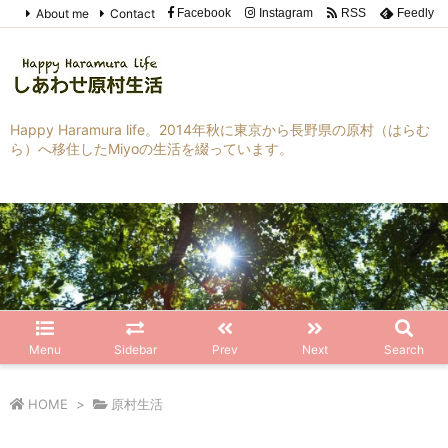
About me
Contact
Facebook
Instagram
RSS
Feedly
Happy Haramura life。2014年秋に東京から長野県の原村（はらむ
ら）へ移住したMiyoの生活を綴っています。
Menu
Sidebar
Prev
Next
Search
HOME
>
原村生活