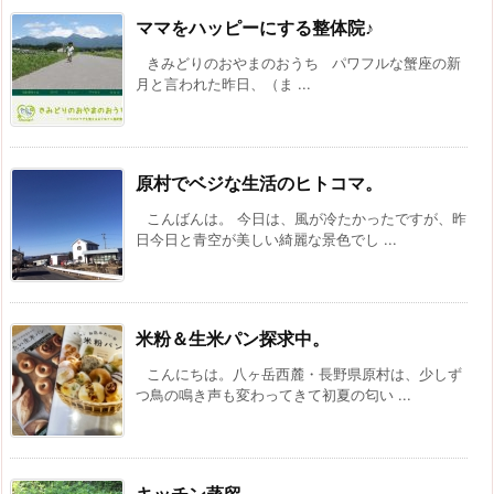
ママをハッピーにする整体院♪
きみどりのおやまのおうち パワフルな蟹座の新
月と言われた昨日、（ま ...
原村でベジな生活のヒトコマ。
こんばんは。 今日は、風が冷たかったですが、昨
日今日と青空が美しい綺麗な景色でし ...
米粉＆生米パン探求中。
こんにちは。八ヶ岳西麓・長野県原村は、少しず
つ鳥の鳴き声も変わってきて初夏の匂い ...
キッチン蒸留