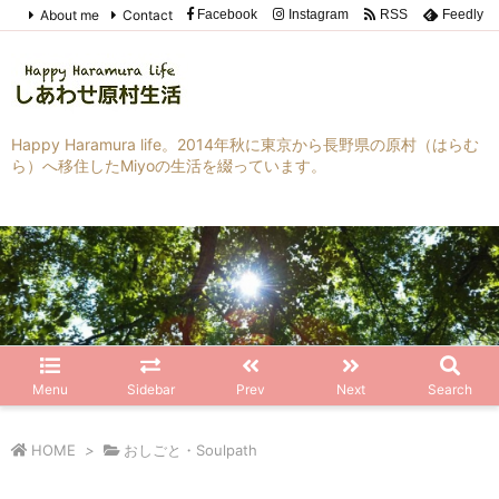
About me
Contact
Facebook
Instagram
RSS
Feedly
Happy Haramura life。2014年秋に東京から長野県の原村（はらむ
ら）へ移住したMiyoの生活を綴っています。
Menu
Sidebar
Prev
Next
Search
HOME
>
おしごと・Soulpath