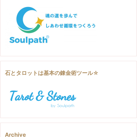
石とタロットは基本の錬金術ツール☆
Archive