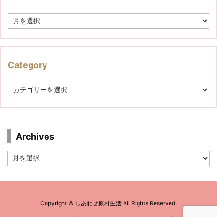
A
r
c
h
i
v
Category
e
C
a
t
e
g
o
r
Archives
y
Archives
Copyright ©
しあわせ原村生活
All Rights Reserved.