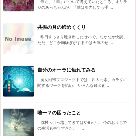
最近、「華」について考えていたところ、オリラ
ジのあっちゃんが、「華は努力しても手 ...
共振の月の締めくくり
昨日すっきり吐き出したせいで、なかなか快調。
ただ、どこか胸騒ぎがするのは天気のせ ...
自分のオーラに触れてみる
魔女回帰プロジェクトでは、四大元素、カラダに
関するワークを始め、 いろんな錬金術 ...
唯一？の困ったこと
原村へ引っ越してきてはや9ヵ月。 今のおうちで
の生活も半年すぎた。 ...