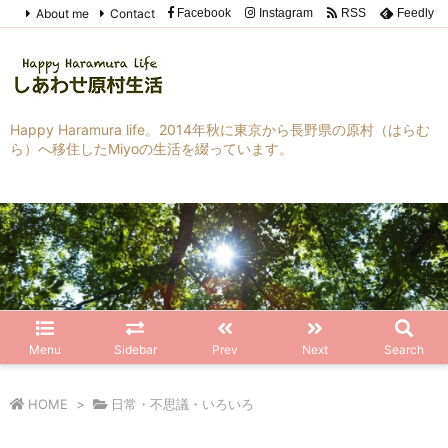
About me
Contact
Facebook
Instagram
RSS
Feedly
Happy Haramura life。2014年秋に東京から長野県の原村（はらむ
ら）へ移住したMiyoの生活を綴っています。
Menu
Sidebar
Prev
Next
Search
HOME
>
日常・不思議・いろいろ