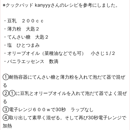
※クックパッド kanyyyさんのレシピを参考にしました。
・豆乳 ２００ｃｃ
・薄力粉 大匙２
・てんさい糖 大匙２
・塩 ひとつまみ
・オリーブオイル（菜種油などでも可） 小さじ１/２
・バニラエッセンス 数滴
①耐熱容器にてんさい糖と薄力粉を入れて泡だて器で混ぜ
る
②①に豆乳とオリーブオイルを入れて泡だて器でよく混ぜ
る
③電子レンジ６００ｗで30秒 ラップなし
④取り出して素早く混ぜる。そして再び30秒電子レンジで
加熱