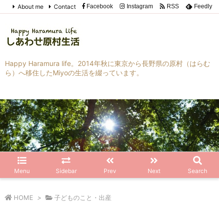
About me
Contact
Facebook
Instagram
RSS
Feedly
Happy Haramura life。2014年秋に東京から長野県の原村（はらむ
ら）へ移住したMiyoの生活を綴っています。
Menu
Sidebar
Prev
Next
Search
HOME
>
子どものこと・出産