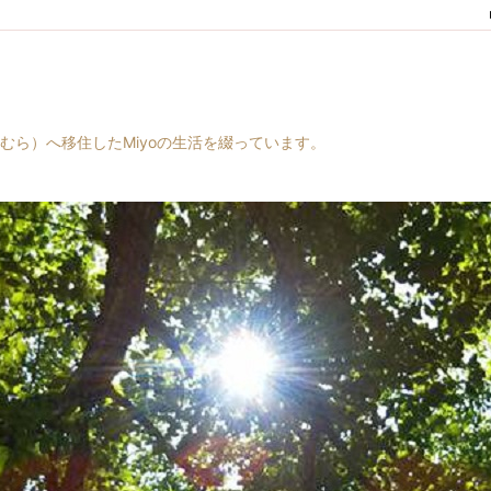
村（はらむら）へ移住したMiyoの生活を綴っています。