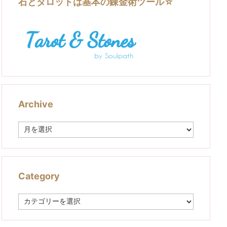
石とタロットは基本の錬金術ツール☆
Archive
A
r
c
h
i
v
Category
e
C
a
t
e