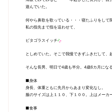
遊んでいた。
何やら鼻歌を歌っている・・・寝たふりをして
私の指先まで指を這わせて、
ピタゴラスイッチ
としめていた。そこで我慢できずふきだして、
そんな長男、明日で4歳も半分。4歳6カ月にな
■身体
身長、体重ともに先月からあまり変化なし。
服のサイズは上１１０、下１００。上はメーカ
■食事