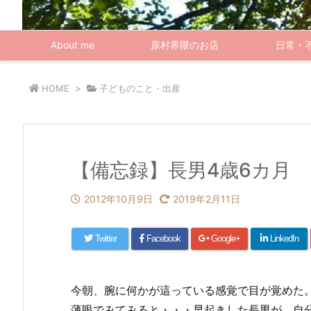
About me
原村界隈のお店
日常・
HOME
>
子どものこと・出産
【備忘録】長男4歳6カ月
2012年10月9日
2019年2月11日
Twitter
Facebook
Google+
LinkedIn
今朝、腕に何かが這っている感覚で目が覚めた
薄眼でみてみると・・・早起きした長男が、自