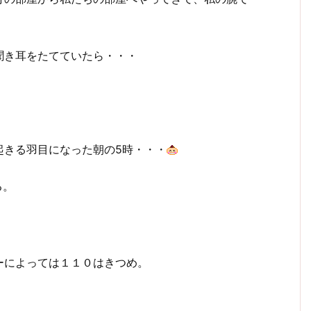
聞き耳をたてていたら・・・
起きる羽目になった朝の5時・・・
る。
ーによっては１１０はきつめ。