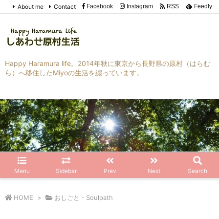
About me
Contact
Facebook
Instagram
RSS
Feedly
Happy Haramura life。2014年秋に東京から長野県の原村（はらむ
ら）へ移住したMiyoの生活を綴っています。
Menu
Sidebar
Prev
Next
Search
HOME
>
おしごと・Soulpath