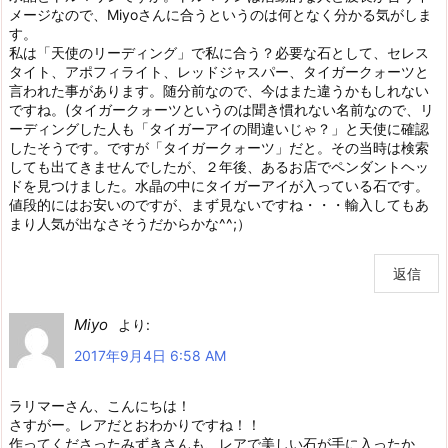
メージなので、Miyoさんに合うというのは何となく分かる気がしま
す。
私は「天使のリーディング」で私に合う？必要な石として、セレス
タイト、アポフィライト、レッドジャスパー、タイガークォーツと
言われた事があります。随分前なので、今はまた違うかもしれない
ですね。(タイガークォーツというのは聞き慣れない名前なので、リ
ーディングした人も「タイガーアイの間違いじゃ？」と天使に確認
したそうです。ですが「タイガークォーツ」だと。その当時は検索
しても出てきませんでしたが、２年後、あるお店でペンダントヘッ
ドを見つけました。水晶の中にタイガーアイが入っている石です。
値段的にはお安いのですが、まず見ないですね・・・輸入してもあ
まり人気が出なさそうだからかな^^;）
返信
Miyo
より:
2017年9月4日 6:58 AM
ラリマーさん、こんにちは！
さすがー。レアだとおわかりですね！！
作ってくださったみずきさんも、レアで美しい石が手に入ったか