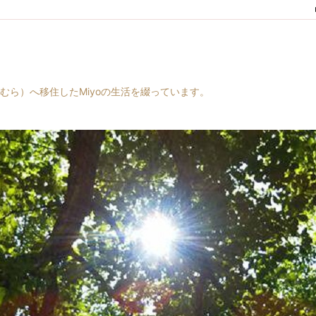
村（はらむら）へ移住したMiyoの生活を綴っています。