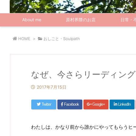
About me
原村界隈のお店
日常・
HOME
>
おしごと・Soulpath
なぜ、今さらリーディング
2017年7月15日
Twitter
Facebook
Google+
LinkedIn
わたしは、かなり前から誰かにやってもらうヒ