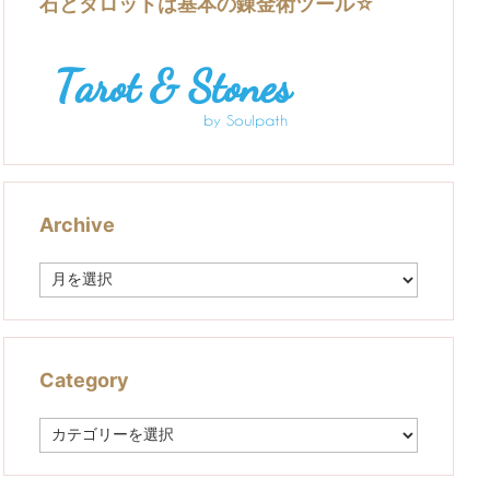
石とタロットは基本の錬金術ツール☆
Archive
A
r
c
h
i
v
Category
e
C
a
t
e