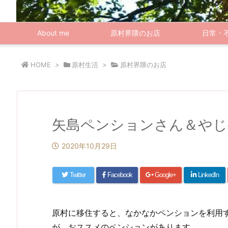
About me
原村界隈のお店
日常・
HOME
>
原村生活
>
原村界隈のお店
矢島ペンションさん＆や
2020年10月29日
Twitter
Facebook
Google+
LinkedIn
原村に移住すると、なかなかペンションを利用
が、おススメのペンションがあります。