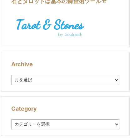
石とタロットは基本の錬金術ツール☆
Archive
A
r
c
h
i
v
Category
e
C
a
t
e