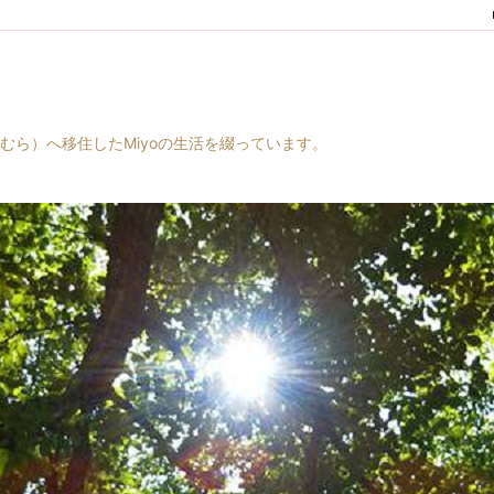
村（はらむら）へ移住したMiyoの生活を綴っています。