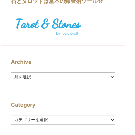
石とタロットは基本の錬金術ツール☆
Archive
A
r
c
h
i
v
Category
e
C
a
t
e