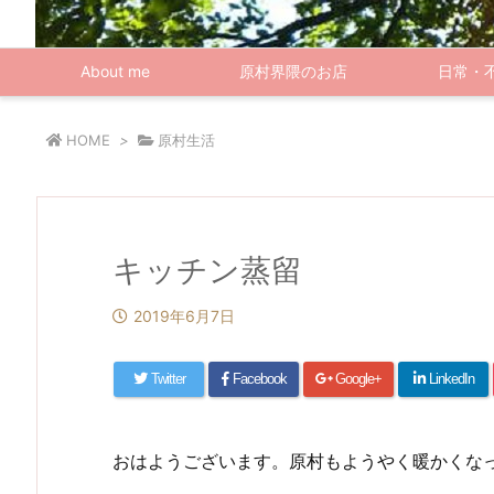
About me
原村界隈のお店
日常・
HOME
>
原村生活
キッチン蒸留
2019年6月7日
Twitter
Facebook
Google+
LinkedIn
おはようございます。原村もようやく暖かくなっ