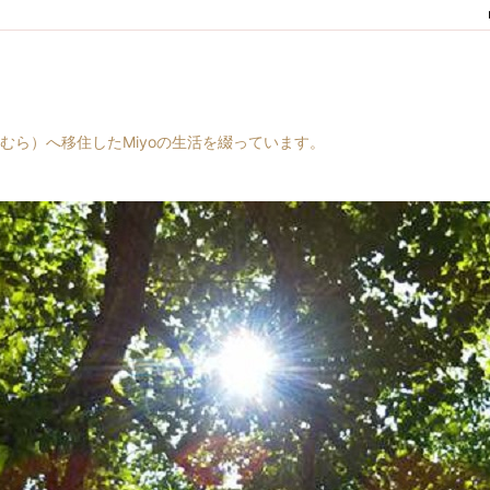
村（はらむら）へ移住したMiyoの生活を綴っています。