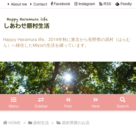
About me
Contact
Facebook
Instagram
RSS
Feedly
Happy Haramura life。2014年秋に東京から長野県の原村（はらむ
ら）へ移住したMiyoの生活を綴っています。
Menu
Sidebar
Prev
Next
Search
HOME
>
原村生活
>
原村界隈のお店