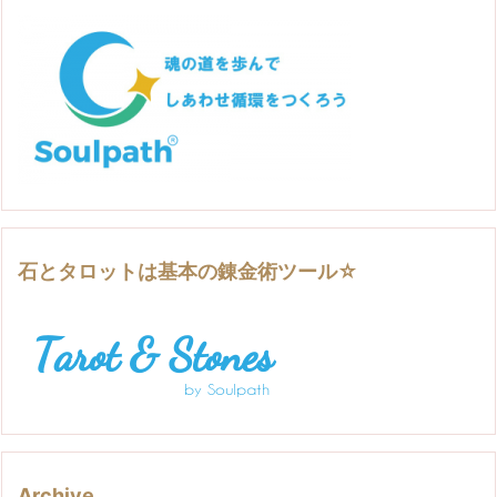
石とタロットは基本の錬金術ツール☆
Archive