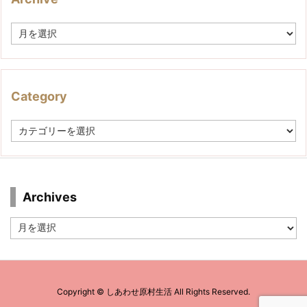
A
r
c
h
i
v
Category
e
C
a
t
e
g
o
r
Archives
y
Archives
Copyright ©
しあわせ原村生活
All Rights Reserved.