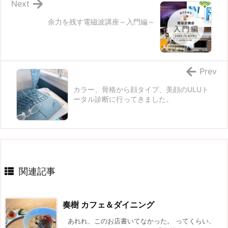
Next
余力を残す電磁波講座～入門編～
Prev
カラー、骨格から顔タイプ、美顔のULUト
ータル診断に行ってきました。
関連記事
奏樹 カフェ＆ダイニング
あれれ、このお店書いてなかった。 ってくらい、