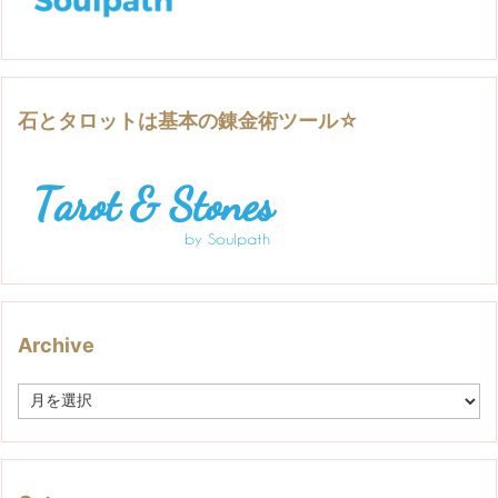
石とタロットは基本の錬金術ツール☆
Archive
A
r
c
h
i
v