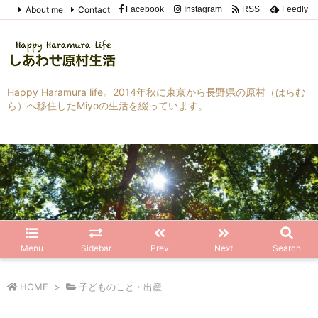
About me
Contact
Facebook
Instagram
RSS
Feedly
Happy Haramura life。2014年秋に東京から長野県の原村（はらむ
ら）へ移住したMiyoの生活を綴っています。
Menu
Sidebar
Prev
Next
Search
HOME
>
子どものこと・出産