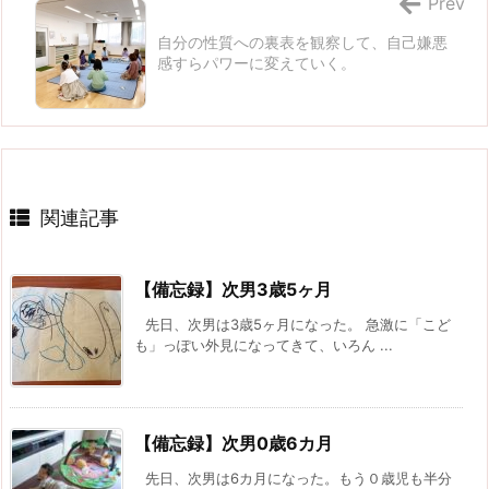
Prev
自分の性質への裏表を観察して、自己嫌悪
感すらパワーに変えていく。
関連記事
【備忘録】次男3歳5ヶ月
先日、次男は3歳5ヶ月になった。 急激に「こど
も」っぽい外見になってきて、いろん ...
【備忘録】次男0歳6カ月
先日、次男は6カ月になった。もう０歳児も半分