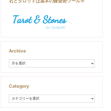
石とタロットは基本の錬金術ツール☆
Archive
A
r
c
h
i
v
Category
e
C
a
t
e