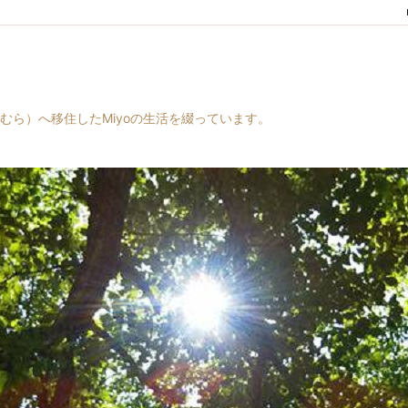
村（はらむら）へ移住したMiyoの生活を綴っています。