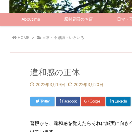
About me
原村界隈のお店
日常・
HOME
>
日常・不思議・いろいろ
違和感の正体
2022年3月19日
2022年3月20日
Twitter
Facebook
Google+
LinkedIn
普段から、違和感を覚えたらそれに誠実に向き
けています。