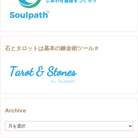
石とタロットは基本の錬金術ツール☆
Archive
A
r
c