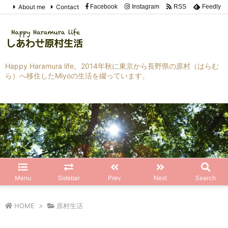
About me
Contact
Facebook
Instagram
RSS
Feedly
Happy Haramura life。2014年秋に東京から長野県の原村（はらむ
ら）へ移住したMiyoの生活を綴っています。
Menu
Sidebar
Prev
Next
Search
HOME
>
原村生活