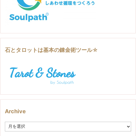
石とタロットは基本の錬金術ツール☆
Archive
A
r
c