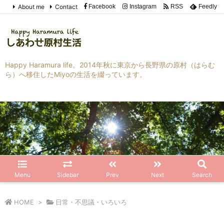
About me
Contact
Facebook
Instagram
RSS
Feedly
Happy Haramura life。2014年秋に東京から長野県の原村（はらむ
ら）へ移住したMiyoの生活を綴っています。
Menu
Sidebar
Prev
Next
Search
HOME
>
日常・不思議・いろいろ