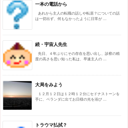
一本の電話から
あれから主人の転職の話しや転居？についての話
は一切出ず、何もなかったように日常が ...
続・宇宙人先生
先日、４年ぶりにその存在を思い出し、診察の精
度の高さを思い知った私は、早速主人の ...
大局をみよう
１２月１２日は１２時１２分にセドナストーンを
手に、ベランダに出てお日様の光を浴び ...
トラウマ払拭？