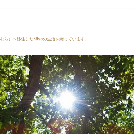
村（はらむら）へ移住したMiyoの生活を綴っています。