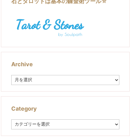
石とタロットは基本の錬金術ツール☆
Archive
A
r
c
h
i
v
Category
e
C
a
t
e