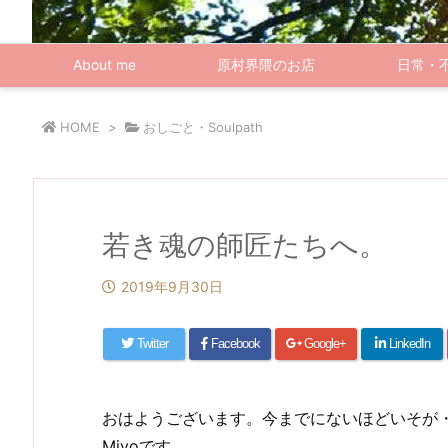
About me
原村界隈のお店
日常・
HOME
>
おしごと・Soulpath
若き魂の師匠たちへ。
2019年9月30日
Twitter
Facebook
Google+
LinkedIn
おはようございます。今までにないほどいそが
Miyoです。