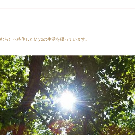
村（はらむら）へ移住したMiyoの生活を綴っています。