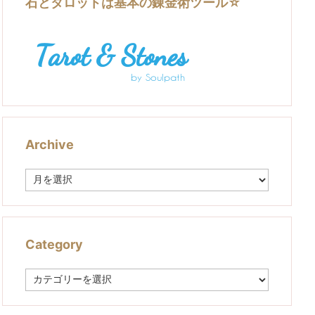
石とタロットは基本の錬金術ツール☆
Archive
A
r
c
h
i
v
Category
e
C
a
t
e