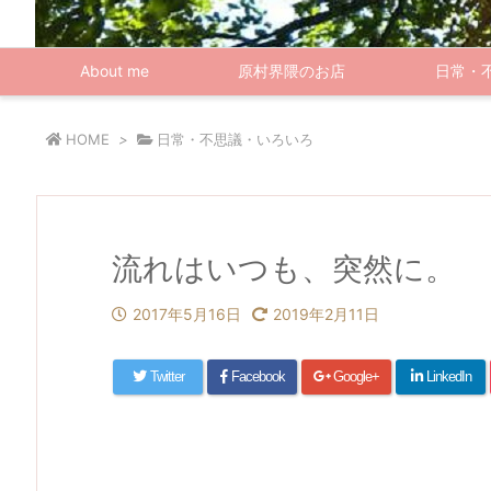
About me
原村界隈のお店
日常・
HOME
>
日常・不思議・いろいろ
流れはいつも、突然に。
2017年5月16日
2019年2月11日
Twitter
Facebook
Google+
LinkedIn