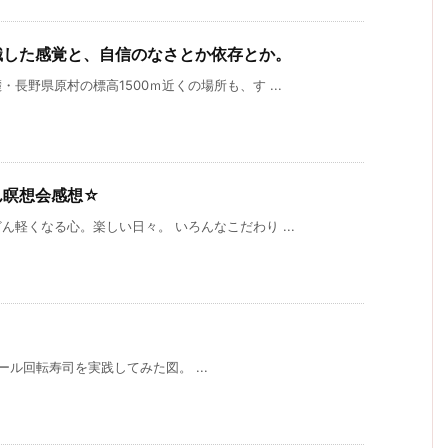
識した感覚と、自信のなさとか依存とか。
長野県原村の標高1500ｍ近くの場所も、す ...
ん瞑想会感想☆
軽くなる心。楽しい日々。 いろんなこだわり ...
ル回転寿司を実践してみた図。 ...