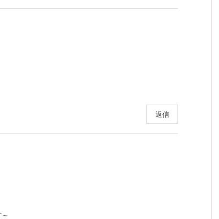
返信
す～