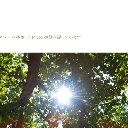
村（はらむら）へ移住したMiyoの生活を綴っています。