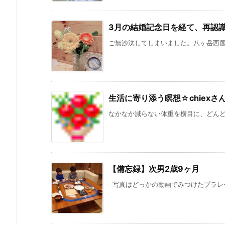
3月の結婚記念日を経て、再認
ご無沙汰してしまいました。八ヶ岳西麓・
生活に寄り添う瞑想☆chiexさ
なかなか減らない体重を横目に、どんどん
【備忘録】次男2歳9ヶ月
写真はどっかの動画でみつけたプラレー