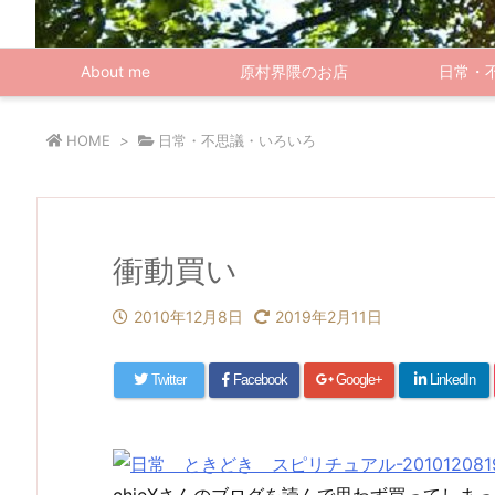
About me
原村界隈のお店
日常・
HOME
>
日常・不思議・いろいろ
衝動買い
2010年12月8日
2019年2月11日
Twitter
Facebook
Google+
LinkedIn
chieXさんのブログを読んで思わず買ってしまっ