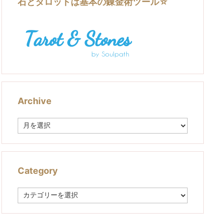
石とタロットは基本の錬金術ツール☆
Archive
A
r
c
h
i
v
Category
e
C
a
t
e