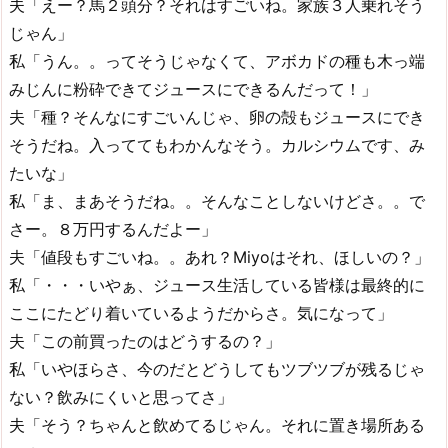
夫「えー？馬２頭分？それはすごいね。家族３人乗れそう
じゃん」
私「うん。。ってそうじゃなくて、アボカドの種も木っ端
みじんに粉砕できてジュースにできるんだって！」
夫「種？そんなにすごいんじゃ、卵の殻もジュースにでき
そうだね。入っててもわかんなそう。カルシウムです、み
たいな」
私「ま、まあそうだね。。そんなことしないけどさ。。で
さー。８万円するんだよー」
夫「値段もすごいね。。あれ？Miyoはそれ、ほしいの？」
私「・・・いやぁ、ジュース生活している皆様は最終的に
ここにたどり着いているようだからさ。気になって」
夫「この前買ったのはどうするの？」
私「いやほらさ、今のだとどうしてもツブツブが残るじゃ
ない？飲みにくいと思ってさ」
夫「そう？ちゃんと飲めてるじゃん。それに置き場所ある