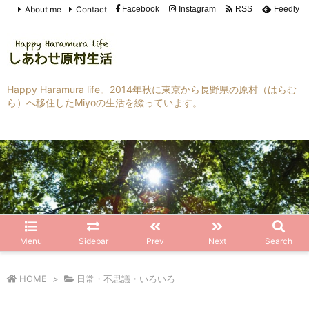
About me
Contact
Facebook
Instagram
RSS
Feedly
Happy Haramura life。2014年秋に東京から長野県の原村（はらむ
ら）へ移住したMiyoの生活を綴っています。
Menu
Sidebar
Prev
Next
Search
HOME
>
日常・不思議・いろいろ