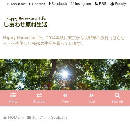
About me
Contact
Facebook
Instagram
RSS
Feedly
Happy Haramura life。2014年秋に東京から長野県の原村（はらむ
ら）へ移住したMiyoの生活を綴っています。
Menu
Sidebar
Prev
Next
Search
HOME
>
おしごと・Soulpath