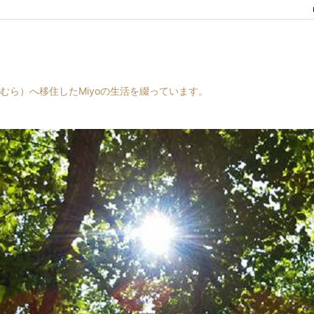
村（はらむら）へ移住したMiyoの生活を綴っています。