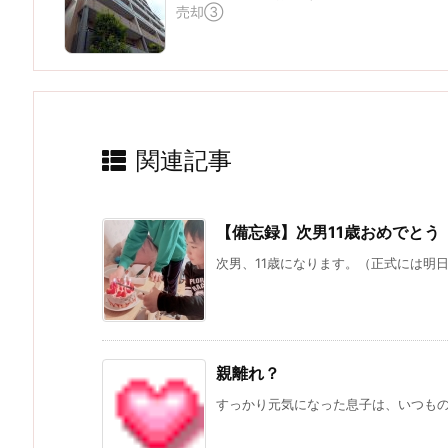
売却③
関連記事
【備忘録】次男11歳おめでとう
次男、11歳になります。（正式には明日
親離れ？
すっかり元気になった息子は、いつもの息