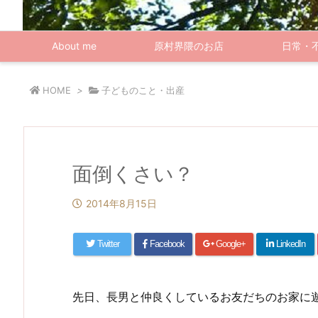
About me
原村界隈のお店
日常・
HOME
>
子どものこと・出産
面倒くさい？
2014年8月15日
Twitter
Facebook
Google+
LinkedIn
先日、長男と仲良くしているお友だちのお家に