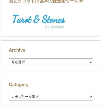
石とタロットは基本の錬金術ツール☆
Archive
A
r
c
h
i
v
Category
e
C
a
t
e