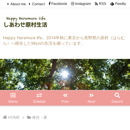
About me
Contact
Facebook
Instagram
RSS
Feedly
Happy Haramura life。2014年秋に東京から長野県の原村（はらむ
ら）へ移住したMiyoの生活を綴っています。
Menu
Sidebar
Prev
Next
Search
HOME
>
移住・家