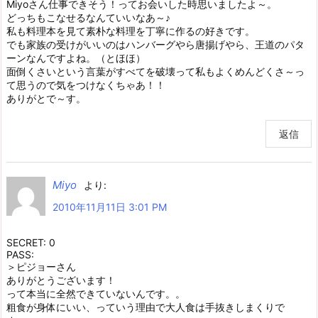
Miyoさん仕事できそう！ってお会いした時思いましたよ～。
どっちもこなせるなんていいなあ～♪
私も料理本を見て素朴な料理を丁寧に作るの好きです。
でも家族の受けがいいのはハンバーグやら唐揚げやら、王道のパタ
ーンなんですよね。（とほほ）
面倒くさいという言葉がすべてを破壊って私もよくめんどくさ～っ
て思うので気をつけなくちゃあ！！
ありがとで～す。
返信
Miyo
より:
2010年11月11日 3:01 PM
SECRET: 0
PASS:
＞ピジョーさん
ありがとうございます！
って本当に全然できていないんです。。
粗食が身体にいい、っていう理由で大人食は手抜きしまくりで