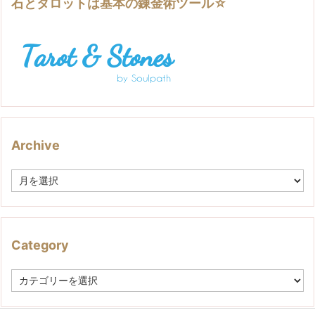
石とタロットは基本の錬金術ツール☆
Archive
A
r
c
h
i
v
Category
e
C
a
t
e