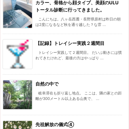
カラー、骨格から顔タイプ、美顔のULU
トータル診断に行ってきました。
こんにちは。八ヶ岳西麓・長野県原村は昨日の朝
は2度になるなど秋を通り越した？な雰 ...
【記録】トレイシー実践２週間目
トレイシー実践して２週間目。 だいぶ動きには慣
れてきたけれど、最後の方はやっぱり ...
自然の中で
岐阜滞在も折り返し地点。 ここは、隣の家との距
離が300メートル以上ある山奥で、 ...
先祖解放の儀式④