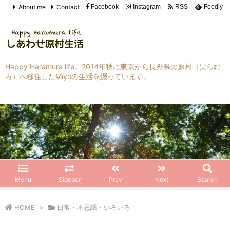
About me
Contact
Facebook
Instagram
RSS
Feedly
Happy Haramura life。2014年秋に東京から長野県の原村（はらむ
ら）へ移住したMiyoの生活を綴っています。
Menu
Sidebar
Prev
Next
Search
HOME
>
日常・不思議・いろいろ