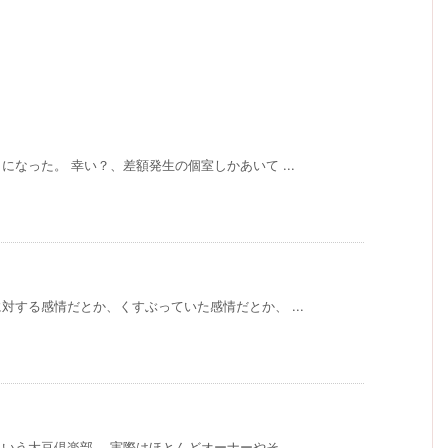
なった。 幸い？、差額発生の個室しかあいて ...
する感情だとか、くすぶっていた感情だとか、 ...
う大豆倶楽部。 実際はほとんどオーナーやそ ...