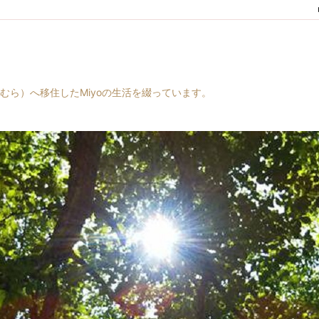
村（はらむら）へ移住したMiyoの生活を綴っています。