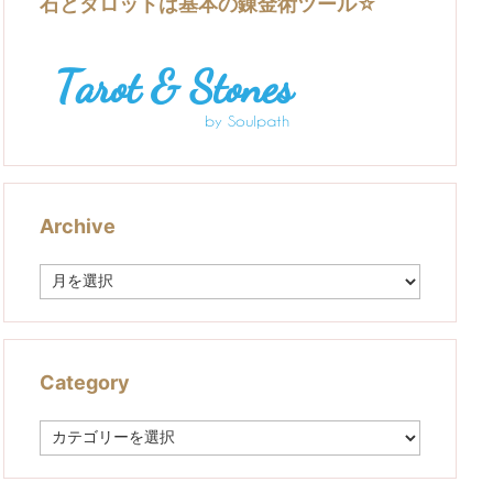
石とタロットは基本の錬金術ツール☆
Archive
A
r
c
h
i
v
Category
e
C
a
t
e