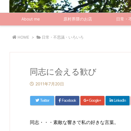
About me
原村界隈のお店
日常・
HOME
>
日常・不思議・いろいろ
同志に会える歓び
2011年7月20日
Twitter
Facebook
Google+
LinkedIn
同志・・・素敵な響きで私の好きな言葉。