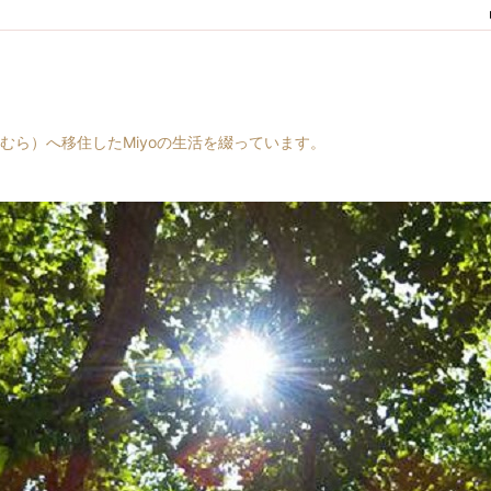
村（はらむら）へ移住したMiyoの生活を綴っています。