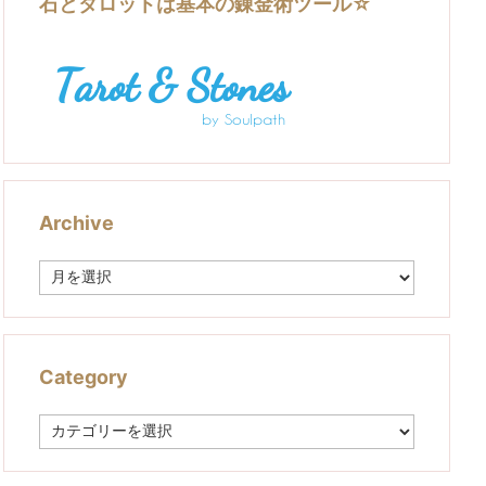
石とタロットは基本の錬金術ツール☆
Archive
A
r
c
h
i
v
Category
e
C
a
t
e