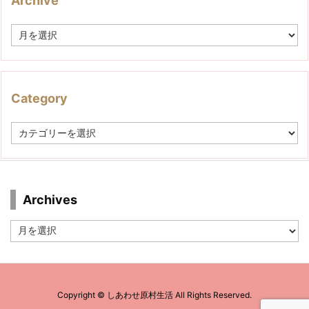
Archive
A
r
c
h
i
v
Category
e
C
a
t
e
g
o
r
Archives
y
Archives
Copyright ©
しあわせ原村生活
All Rights Reserved.