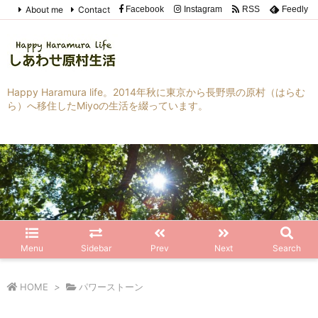
About me
Contact
Facebook
Instagram
RSS
Feedly
Happy Haramura life。2014年秋に東京から長野県の原村（はらむ
ら）へ移住したMiyoの生活を綴っています。
Menu
Sidebar
Prev
Next
Search
HOME
>
パワーストーン