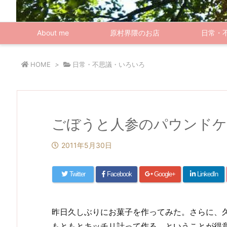
About me
原村界隈のお店
日常・
HOME
>
日常・不思議・いろいろ
ごぼうと人参のパウンドケ
2011年5月30日
Twitter
Facebook
Google+
LinkedIn
昨日久しぶりにお菓子を作ってみた。さらに、
もともとキッチリ計って作る、ということが得