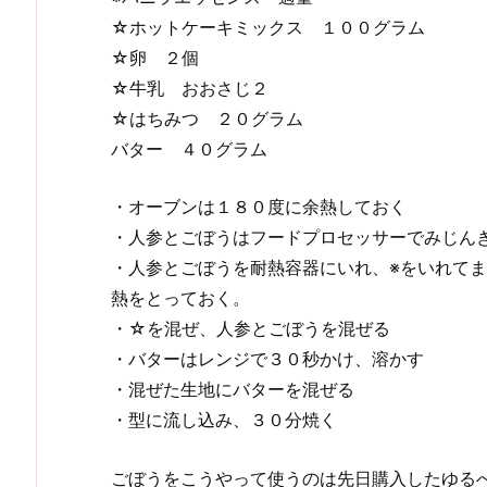
☆ホットケーキミックス １００グラム
☆卵 ２個
☆牛乳 おおさじ２
☆はちみつ ２０グラム
バター ４０グラム
・オーブンは１８０度に余熱しておく
・人参とごぼうはフードプロセッサーでみじん
・人参とごぼうを耐熱容器にいれ、※をいれて
熱をとっておく。
・☆を混ぜ、人参とごぼうを混ぜる
・バターはレンジで３０秒かけ、溶かす
・混ぜた生地にバターを混ぜる
・型に流し込み、３０分焼く
ごぼうをこうやって使うのは先日購入したゆる