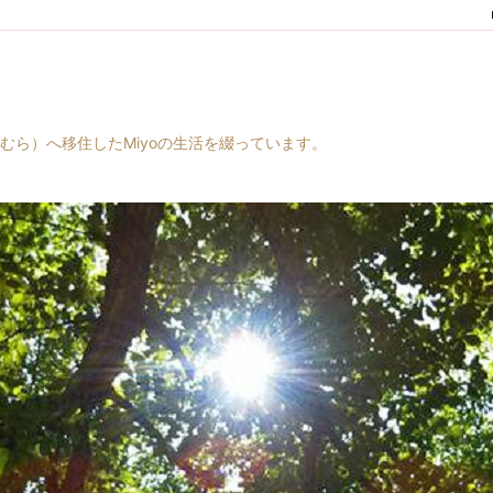
村（はらむら）へ移住したMiyoの生活を綴っています。