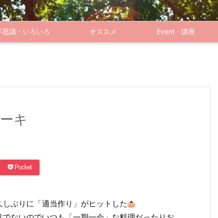
不思議・いろいろ
オススメ
Event・講座
ーキ
Pocket
久しぶりに「適当作り」がヒットした
意でないのでいつも「一期一会」な料理だったりお