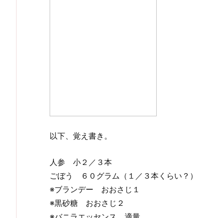
以下、覚え書き。
人参 小２／３本
ごぼう ６０グラム（１／３本くらい？）
※ブランデー おおさじ１
※黒砂糖 おおさじ２
※バニラエッセンス 適量