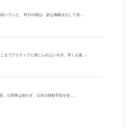
いていた。 昨日の朝は、妙な胸騒ぎがして涙 ...
までアクティブと感じられない今月。早くも後 ...
内容。公用車は使わず、公共の移動手段を使 ...