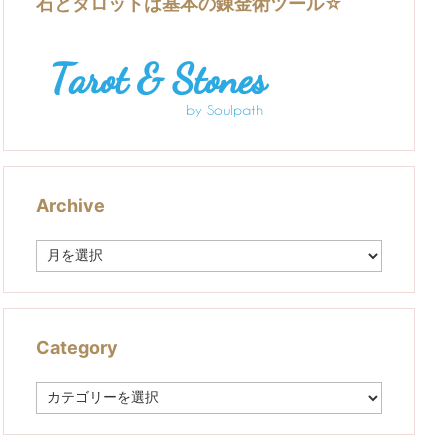
石とタロットは基本の錬金術ツール☆
Archive
A
r
c
h
i
v
Category
e
C
a
t
e