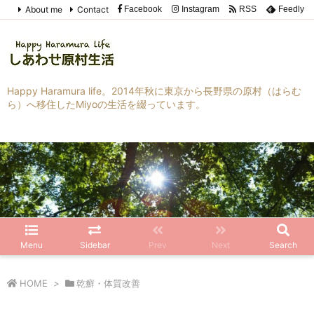
About me
Contact
Facebook
Instagram
RSS
Feedly
Happy Haramura life。2014年秋に東京から長野県の原村（はらむ
ら）へ移住したMiyoの生活を綴っています。
Menu
Sidebar
Prev
Next
Search
HOME
>
乾癬・体質改善