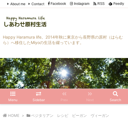
About me
Contact
Facebook
Instagram
RSS
Feedly
Happy Haramura life。2014年秋に東京から長野県の原村（はらむ
ら）へ移住したMiyoの生活を綴っています。
Menu
Sidebar
Prev
Next
Search
HOME
>
ベジタリアン レシピ ビーガン ヴィーガン