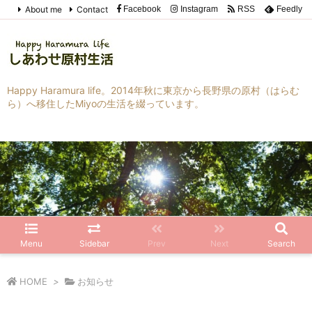
About me
Contact
Facebook
Instagram
RSS
Feedly
Happy Haramura life。2014年秋に東京から長野県の原村（はらむ
ら）へ移住したMiyoの生活を綴っています。
Menu
Sidebar
Prev
Next
Search
HOME
>
お知らせ