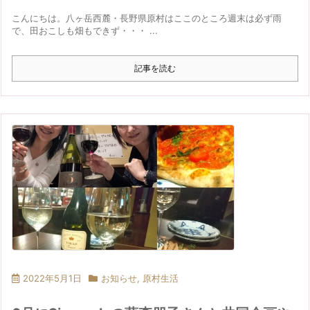
こんにちは。八ヶ岳西麓・長野県原村はここのところ週末は必ず雨
で、田おこしも畑もできず・・・ ...
記事を読む
2022年5月1日
お知らせ
,
原村生活