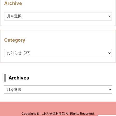
Archive
A
r
c
h
i
v
Category
e
C
a
t
e
g
o
r
Archives
y
Archives
Copyright ©
しあわせ原村生活
All Rights Reserved.