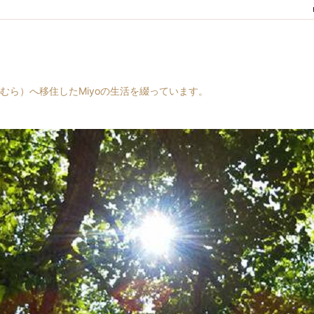
村（はらむら）へ移住したMiyoの生活を綴っています。