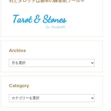
石とタロットは基本の錬金術ツール☆
Archive
A
r
c
h
i
v
Category
e
C
a
t
e