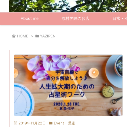
About me
原村界隈のお店
日常・
HOME
>
YAZIPEN
2019年11月22日
Event・講座