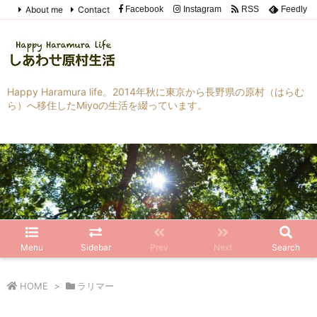
About me
Contact
Facebook
Instagram
RSS
Feedly
Happy Haramura life。2014年秋に東京から長野県の原村（はらむ
ら）へ移住したMiyoの生活を綴っています。
Menu
Sidebar
Prev
Next
Search
HOME
>
ラリマー