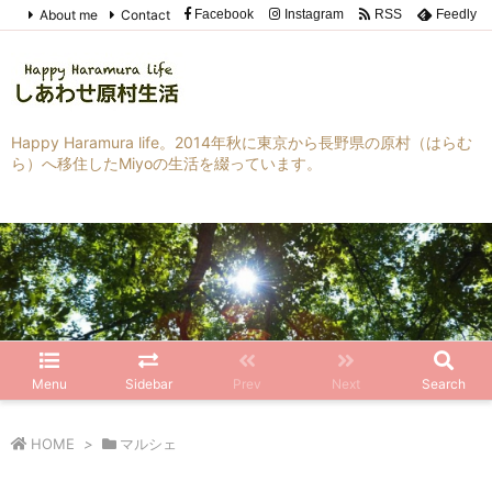
About me
Contact
Facebook
Instagram
RSS
Feedly
Happy Haramura life。2014年秋に東京から長野県の原村（はらむ
ら）へ移住したMiyoの生活を綴っています。
Menu
Sidebar
Prev
Next
Search
HOME
>
マルシェ