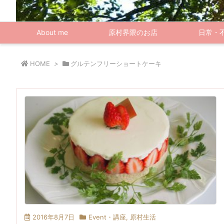
About me
原村界隈のお店
日常・
HOME
>
グルテンフリーショートケーキ
2016年8月7日
Event・講座
,
原村生活