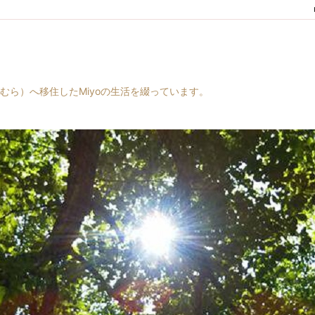
村（はらむら）へ移住したMiyoの生活を綴っています。