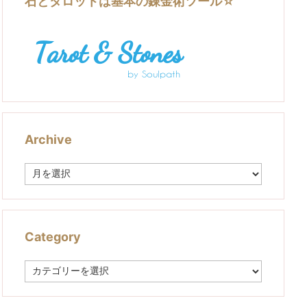
石とタロットは基本の錬金術ツール☆
Archive
A
r
c
h
i
v
Category
e
C
a
t
e